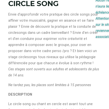
Aucun r
CIRCLE SONG
n’aura li
échéanc
Envie d’approfondir votre pratique des circle songs pour
Attentio
affiner votre musicalité, gagner en aisance et se faire
sur le si
plaisir ? Envie de découvrir la pratique et la conduite de
revienne
circlesongs dans un cadre bienveillant ? Envie d’en créer
associat
et d’en conduire pour exprimer votre créativité et
apprendre à composer avec le groupe, pour oser en
proposer dans votre cadre perso /pro ? Et bien voici un
stage circlesongs tous niveaux qui utilise la pédagogie
différenciée pour que chacun.e évolue à son rythme !
Ces stages sont ouverts aux adultes et adolescents de plus
de 14 ans.
Ne tardez pas, les places sont limitées à 15 personnes
DESCRIPTION
Le circle-song ou chant en cercle est avant tout une